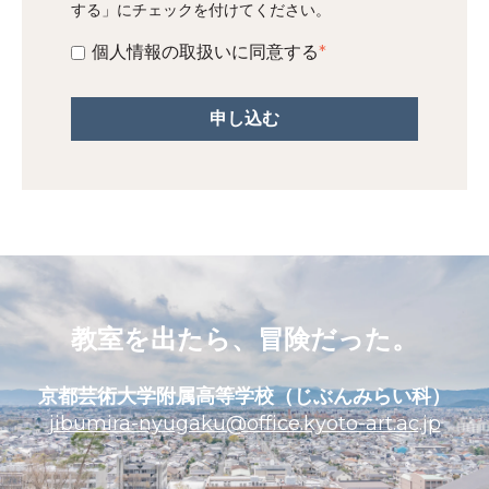
する」にチェックを付けてください。
個人情報の取扱いに同意する
*
教室を出たら、冒険だった。
京都芸術大学附属高等学校（じぶんみらい科）
jibumira-nyugaku@office.kyoto-art.ac.jp